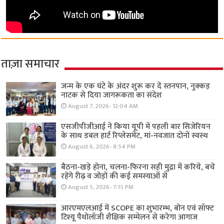
ताज़ा समाचार
जन्म के एक घंटे के अंदर शुरू कर दें स्तनपान, नुक्कड़
नाटक से दिया जागरूकता का संदेश
August 7, 2026- 12:04 AM
एसजीपीजीआई ने किया यूपी में पहली बार सिजेरियन
के साथ डबल हार्ट रिप्लेसमेंट, मां-नवजात दोनों स्वस्थ
August 6, 2026- 8:54 PM
बैठना-खड़े होना, चलना-फिरना सही मुद्रा में करिये, बचे
रहेंगे रीढ़ व जोड़ों की कई समस्याओं से
August 5, 2026- 7:15 PM
आरएमएलआई में SCOPE का शुभारम्भ, बोन एवं सॉफ्ट
टिश्यू पैथोलॉजी शैक्षिक सम्मेलन से करेगा आगाज