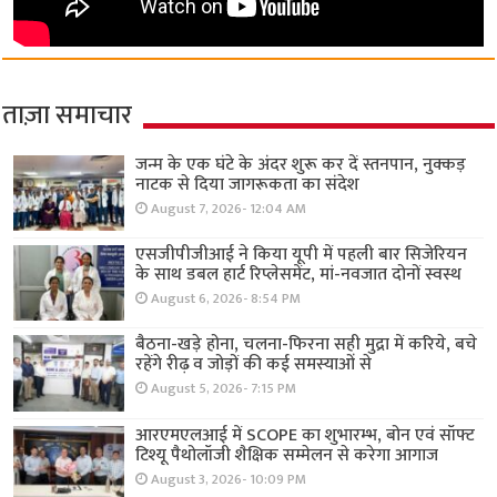
ताज़ा समाचार
जन्म के एक घंटे के अंदर शुरू कर दें स्तनपान, नुक्कड़
नाटक से दिया जागरूकता का संदेश
August 7, 2026- 12:04 AM
एसजीपीजीआई ने किया यूपी में पहली बार सिजेरियन
के साथ डबल हार्ट रिप्लेसमेंट, मां-नवजात दोनों स्वस्थ
August 6, 2026- 8:54 PM
बैठना-खड़े होना, चलना-फिरना सही मुद्रा में करिये, बचे
रहेंगे रीढ़ व जोड़ों की कई समस्याओं से
August 5, 2026- 7:15 PM
आरएमएलआई में SCOPE का शुभारम्भ, बोन एवं सॉफ्ट
टिश्यू पैथोलॉजी शैक्षिक सम्मेलन से करेगा आगाज
August 3, 2026- 10:09 PM