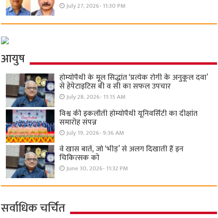
July 27, 2026- 11:30 PM
आयुष
होम्योपैथी के मूल सिद्धांत ‘प्रत्येक रोगी केे अनुकूल दवा’
से हेपेटाइटिस बी व सी का सफल उपचार
July 28, 2026- 11:15 AM
विश्व की इकलौती होम्योपैथी यूनिवर्सिटी का दीक्षांत
समारोह संपन्न
July 19, 2026- 9:36 AM
वे खास बातें, जो ‘भीड़’ से अलग दिखाती हैं इन
चिकित्सक को
June 30, 2026- 11:32 PM
सर्वाधिक चर्चित