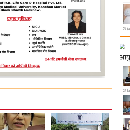
Ja
आय
J