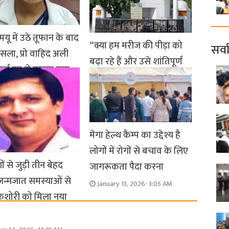
यू में उठे तूफान के बाद
“क्या हम मरीज की पीड़ा को
सर्व
ैसला, प्रो वाहिद अली
बढ़ा रहे हैं और उसे शांतिपूर्ण
ार्ज पद से हटाया गया
और गरिमापूर्ण मृत्यु से वंचित
ary 14, 2026- 11:49 PM
कर रहे हैं?
January 14, 2026- 8:59 PM
मेगा हेल्थ कैम्प का उद्देश्य है
लोगों में रोगों से बचाव के लिए
ों से जुड़ी तीन बेहद
जागरूकता पैदा करना
 जन्मजात समस्याओं से
January 13, 2026- 3:05 AM
 किशोरी को मिला नया