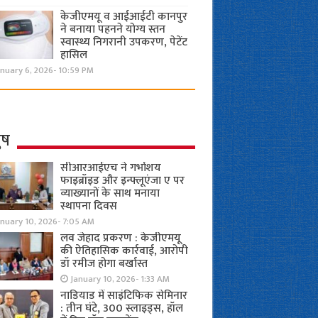
केजीएमयू व आईआईटी कानपुर
ने बनाया पहनने योग्य स्तन
स्वास्थ्य निगरानी उपकरण, पेटेंट
हासिल
nuary 6, 2026- 10:59 PM
ुष
सीआरआईएच ने गर्भाशय
फाइब्रॉइड और इन्फ्लूएंजा ए पर
व्याख्यानों के साथ मनाया
स्थापना दिवस
anuary 10, 2026- 7:05 AM
लव जेहाद प्रकरण : केजीएमयू
की ऐतिहासिक कार्रवाई, आरोपी
डॉ रमीज होगा बर्खास्त
January 10, 2026- 1:33 AM
नाडियाड में साइंटिफिक सेमिनार
: तीन घंटे, 300 स्लाइड्स, हॉल