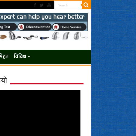
सेहत
विविध
ियो