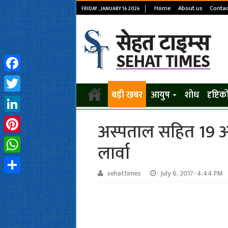
Home
About us
Contac
FRIDAY , JANUARY 16 2026
Facebook
बड़ी खबर
आयुष
शोध
दृष्टि
Twitter
LinkedIn
अस्पताल सहित 19 और
Pinterest
लार्वा
WhatsApp
sehattimes
July 6, 2017- 4:44 PM
Share