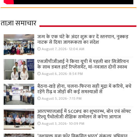
ताज़ा समाचार
जन्म के एक घंटे के अंदर शुरू कर दें स्तनपान, नुक्कड़
नाटक से दिया जागरूकता का संदेश
August 7, 2026- 12:04 AM
एसजीपीजीआई ने किया यूपी में पहली बार सिजेरियन
के साथ डबल हार्ट रिप्लेसमेंट, मां-नवजात दोनों स्वस्थ
August 6, 2026- 8:54 PM
बैठना-खड़े होना, चलना-फिरना सही मुद्रा में करिये, बचे
रहेंगे रीढ़ व जोड़ों की कई समस्याओं से
August 5, 2026- 7:15 PM
आरएमएलआई में SCOPE का शुभारम्भ, बोन एवं सॉफ्ट
टिश्यू पैथोलॉजी शैक्षिक सम्मेलन से करेगा आगाज
August 3, 2026- 10:09 PM
‘नशामुक्त युवा फॉर विकसित भारत’ संकल्प अभियान