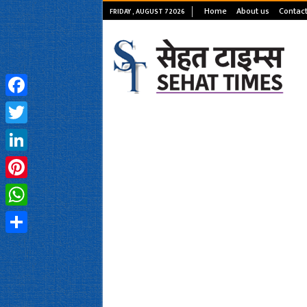
Home
About us
Contact
FRIDAY , AUGUST 7 2026
Facebook
Twitter
LinkedIn
Pinterest
WhatsApp
Share