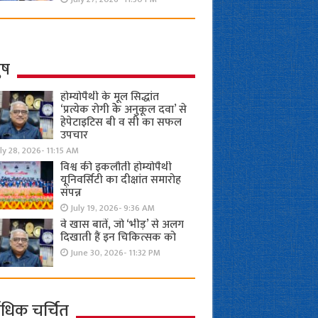
ुष
होम्योपैथी के मूल सिद्धांत
‘प्रत्येक रोगी केे अनुकूल दवा’ से
हेपेटाइटिस बी व सी का सफल
उपचार
ly 28, 2026- 11:15 AM
विश्व की इकलौती होम्योपैथी
यूनिवर्सिटी का दीक्षांत समारोह
संपन्न
July 19, 2026- 9:36 AM
वे खास बातें, जो ‘भीड़’ से अलग
दिखाती हैं इन चिकित्सक को
June 30, 2026- 11:32 PM
ाधिक चर्चित