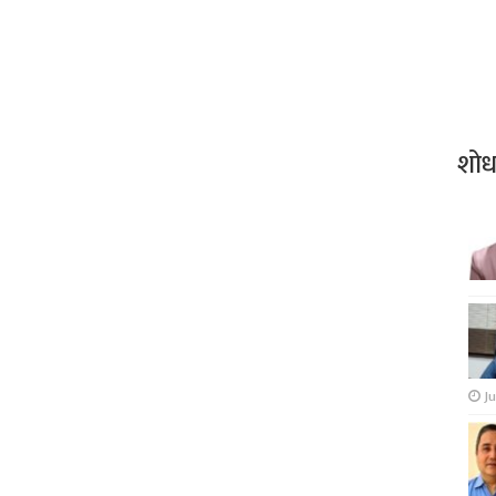
शो
Ju