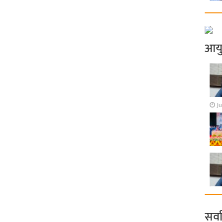
आय
Ju
सर्व