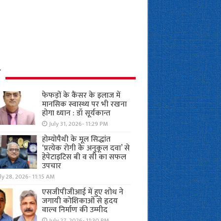
ध
फेफड़ों के कैंसर के इलाज में
मानसिक स्वास्थ्य पर भी रखना
होगा ध्यान : डॉ सूर्यकान्त
July 31, 2026- 11:29 PM
होम्योपैथी के मूल सिद्धांत
‘प्रत्येक रोगी केे अनुकूल दवा’ से
हेपेटाइटिस बी व सी का सफल
उपचार
ly 28, 2026- 11:15 AM
एसजीपीजीआई में हुए शोध ने
जगायी कोशिकाओं से हृदय
वाल्व निर्माण की उम्मीद
July 27, 2026- 11:30 PM