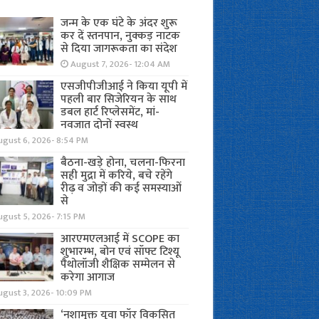
जन्म के एक घंटे के अंदर शुरू
कर दें स्तनपान, नुक्कड़ नाटक
से दिया जागरूकता का संदेश
August 7, 2026- 12:04 AM
एसजीपीजीआई ने किया यूपी में
पहली बार सिजेरियन के साथ
डबल हार्ट रिप्लेसमेंट, मां-
नवजात दोनों स्वस्थ
ugust 6, 2026- 8:54 PM
बैठना-खड़े होना, चलना-फिरना
सही मुद्रा में करिये, बचे रहेंगे
रीढ़ व जोड़ों की कई समस्याओं
से
gust 5, 2026- 7:15 PM
आरएमएलआई में SCOPE का
शुभारम्भ, बोन एवं सॉफ्ट टिश्यू
पैथोलॉजी शैक्षिक सम्मेलन से
करेगा आगाज
ugust 3, 2026- 10:09 PM
‘नशामुक्त युवा फॉर विकसित