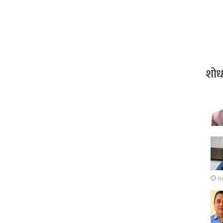
शो
Ju