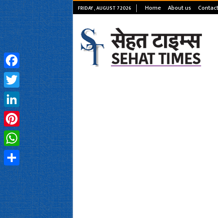
Home
About us
Contact
FRIDAY , AUGUST 7 2026
Facebook
Twitter
LinkedIn
Pinterest
WhatsApp
Share