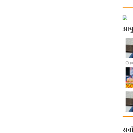
आय
Ju
सर्व