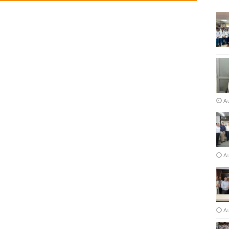
A
Au
A