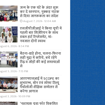
जन्म के एक घंटे के अंदर शुरू
कर दें स्तनपान, नुक्कड़ नाटक
से दिया जागरूकता का संदेश
August 7, 2026- 12:04 AM
एसजीपीजीआई ने किया यूपी में
पहली बार सिजेरियन के साथ
डबल हार्ट रिप्लेसमेंट, मां-
नवजात दोनों स्वस्थ
ugust 6, 2026- 8:54 PM
बैठना-खड़े होना, चलना-फिरना
सही मुद्रा में करिये, बचे रहेंगे
रीढ़ व जोड़ों की कई समस्याओं
से
gust 5, 2026- 7:15 PM
आरएमएलआई में SCOPE का
शुभारम्भ, बोन एवं सॉफ्ट टिश्यू
पैथोलॉजी शैक्षिक सम्मेलन से
करेगा आगाज
ugust 3, 2026- 10:09 PM
‘नशामुक्त युवा फॉर विकसित