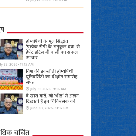
ुष
होम्योपैथी के मूल सिद्धांत
‘प्रत्येक रोगी केे अनुकूल दवा’ से
हेपेटाइटिस बी व सी का सफल
उपचार
ly 28, 2026- 11:15 AM
विश्व की इकलौती होम्योपैथी
यूनिवर्सिटी का दीक्षांत समारोह
संपन्न
July 19, 2026- 9:36 AM
वे खास बातें, जो ‘भीड़’ से अलग
दिखाती हैं इन चिकित्सक को
June 30, 2026- 11:32 PM
ाधिक चर्चित