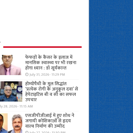
ध
फेफड़ों के कैंसर के इलाज में
मानसिक स्वास्थ्य पर भी रखना
होगा ध्यान : डॉ सूर्यकान्त
July 31, 2026- 11:29 PM
होम्योपैथी के मूल सिद्धांत
‘प्रत्येक रोगी केे अनुकूल दवा’ से
हेपेटाइटिस बी व सी का सफल
उपचार
ly 28, 2026- 11:15 AM
एसजीपीजीआई में हुए शोध ने
जगायी कोशिकाओं से हृदय
वाल्व निर्माण की उम्मीद
July 27, 2026- 11:30 PM