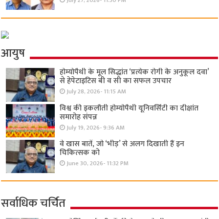
July 27, 2026- 11:30 PM
आयुष
होम्योपैथी के मूल सिद्धांत ‘प्रत्येक रोगी केे अनुकूल दवा’
से हेपेटाइटिस बी व सी का सफल उपचार
July 28, 2026- 11:15 AM
विश्व की इकलौती होम्योपैथी यूनिवर्सिटी का दीक्षांत
समारोह संपन्न
July 19, 2026- 9:36 AM
वे खास बातें, जो ‘भीड़’ से अलग दिखाती हैं इन
चिकित्सक को
June 30, 2026- 11:32 PM
सर्वाधिक चर्चित