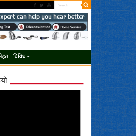
सेहत
विविध
ियो