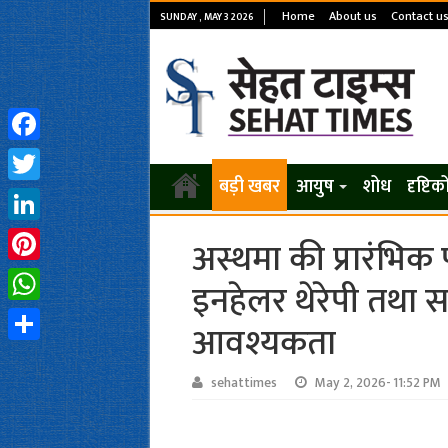
Home
About us
Contact u
SUNDAY , MAY 3 2026
Facebook
बड़ी खबर
आयुष
शोध
दृष्टि
Twitter
LinkedIn
अस्थमा की प्रारंभिक 
Pinterest
इनहेलर थेरेपी तथा 
WhatsApp
आवश्यकता
Share
sehattimes
May 2, 2026- 11:52 PM