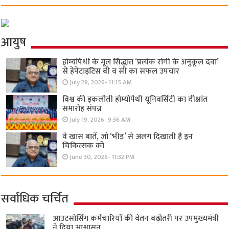
आयुष
होम्योपैथी के मूल सिद्धांत ‘प्रत्येक रोगी केे अनुकूल दवा’
से हेपेटाइटिस बी व सी का सफल उपचार
July 28, 2026- 11:15 AM
विश्व की इकलौती होम्योपैथी यूनिवर्सिटी का दीक्षांत
समारोह संपन्न
July 19, 2026- 9:36 AM
वे खास बातें, जो ‘भीड़’ से अलग दिखाती हैं इन
चिकित्सक को
June 30, 2026- 11:32 PM
सर्वाधिक चर्चित
आउटसोर्सिंग कर्मचारियों की वेतन बढ़ोतरी पर उपमुख्यमंत्री
ने दिया आश्वासन