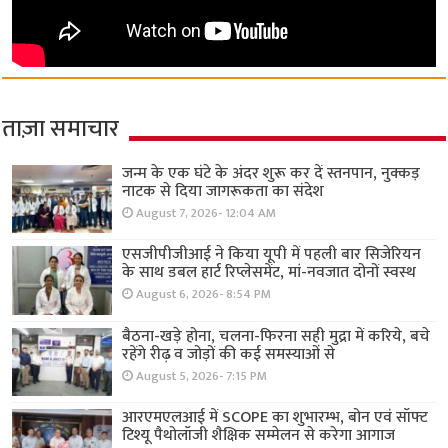
ताज़ा समाचार
जन्म के एक घंटे के अंदर शुरू कर दें स्तनपान, नुक्कड़
नाटक से दिया जागरूकता का संदेश
August 7, 2026- 12:04 AM
एसजीपीजीआई ने किया यूपी में पहली बार सिजेरियन
के साथ डबल हार्ट रिप्लेसमेंट, मां-नवजात दोनों स्वस्थ
August 6, 2026- 8:54 PM
बैठना-खड़े होना, चलना-फिरना सही मुद्रा में करिये, बचे
रहेंगे रीढ़ व जोड़ों की कई समस्याओं से
August 5, 2026- 7:15 PM
आरएमएलआई में SCOPE का शुभारम्भ, बोन एवं सॉफ्ट
टिश्यू पैथोलॉजी शैक्षिक सम्मेलन से करेगा आगाज