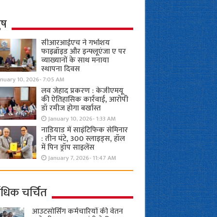
ुष
सीआरआईएच ने गर्भाशय
फाइब्रॉइड और इन्फ्लूएंजा ए पर
व्याख्यानों के साथ मनाया
स्थापना दिवस
anuary 10, 2026- 7:05 AM
लव जेहाद प्रकरण : केजीएमयू
की ऐतिहासिक कार्रवाई, आरोपी
डॉ रमीज होगा बर्खास्त
January 10, 2026- 1:33 AM
नाडियाड में साइंटिफिक सेमिनार
: तीन घंटे, 300 स्लाइड्स, हॉल
में पिन ड्रॉप साइलेंस
January 7, 2026- 11:47 AM
ाधिक चर्चित
आउटसोर्सिंग कर्मचारियों की वेतन