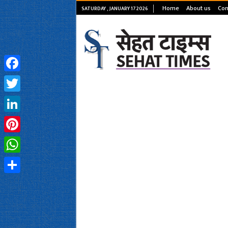
Home
About us
Con
SATURDAY , JANUARY 17 2026
Facebook
Twitter
LinkedIn
Pinterest
WhatsApp
Share