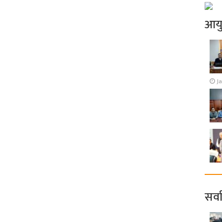
आय
J
सर्व