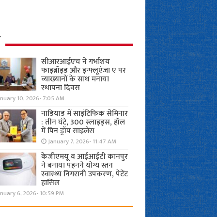
ध
सीआरआईएच ने गर्भाशय
फाइब्रॉइड और इन्फ्लूएंजा ए पर
व्याख्यानों के साथ मनाया
स्थापना दिवस
anuary 10, 2026- 7:05 AM
नाडियाड में साइंटिफिक सेमिनार
: तीन घंटे, 300 स्लाइड्स, हॉल
में पिन ड्रॉप साइलेंस
January 7, 2026- 11:47 AM
केजीएमयू व आईआईटी कानपुर
ने बनाया पहनने योग्य स्तन
स्वास्थ्य निगरानी उपकरण, पेटेंट
हासिल
nuary 6, 2026- 10:59 PM