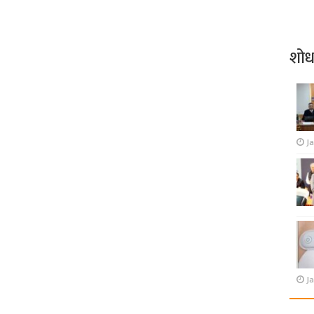
शो
J
Ja