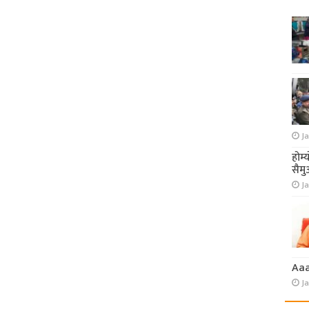
Ja
होम्
सैमु
Ja
Aa
J