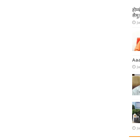
होम्
सैमु
Ja
Aa
J
Ja