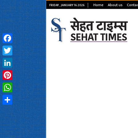
Home
About us
Contac
FRIDAY , JANUARY 16 2026
Facebook
Twitter
LinkedIn
Pinterest
WhatsApp
Share