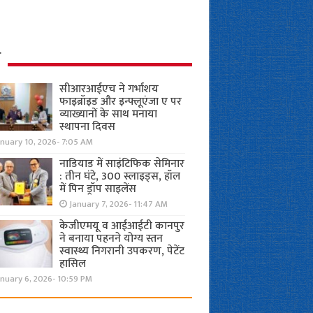
ध
सीआरआईएच ने गर्भाशय
फाइब्रॉइड और इन्फ्लूएंजा ए पर
व्याख्यानों के साथ मनाया
स्थापना दिवस
anuary 10, 2026- 7:05 AM
नाडियाड में साइंटिफिक सेमिनार
: तीन घंटे, 300 स्लाइड्स, हॉल
में पिन ड्रॉप साइलेंस
January 7, 2026- 11:47 AM
केजीएमयू व आईआईटी कानपुर
ने बनाया पहनने योग्य स्तन
स्वास्थ्य निगरानी उपकरण, पेटेंट
हासिल
nuary 6, 2026- 10:59 PM