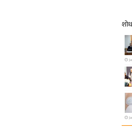
शो
J
Ja