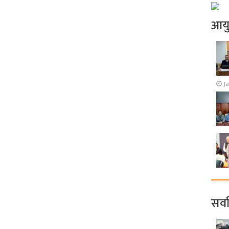
आय
J
सर्व