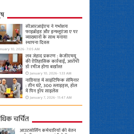
ुष
सीआरआईएच ने गर्भाशय
फाइब्रॉइड और इन्फ्लूएंजा ए पर
व्याख्यानों के साथ मनाया
स्थापना दिवस
anuary 10, 2026- 7:05 AM
लव जेहाद प्रकरण : केजीएमयू
की ऐतिहासिक कार्रवाई, आरोपी
डॉ रमीज होगा बर्खास्त
January 10, 2026- 1:33 AM
नाडियाड में साइंटिफिक सेमिनार
: तीन घंटे, 300 स्लाइड्स, हॉल
में पिन ड्रॉप साइलेंस
January 7, 2026- 11:47 AM
ाधिक चर्चित
आउटसोर्सिंग कर्मचारियों की वेतन