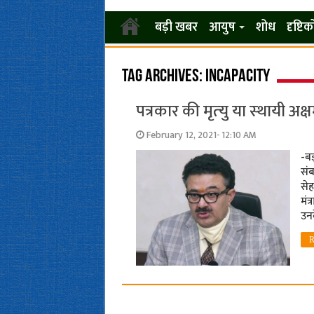
बड़ी खबर
आयुष
शोध
दृष्टि
Tag Archives:
incapacity
पत्रकार की मृत्‍यु या स्‍थायी 
February 12, 2021- 12:10 AM
-ब
संब
सेह
मंत
उनक
R