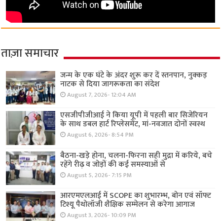
ताज़ा समाचार
जन्म के एक घंटे के अंदर शुरू कर दें स्तनपान, नुक्कड़
नाटक से दिया जागरूकता का संदेश
August 7, 2026- 12:04 AM
एसजीपीजीआई ने किया यूपी में पहली बार सिजेरियन
के साथ डबल हार्ट रिप्लेसमेंट, मां-नवजात दोनों स्वस्थ
August 6, 2026- 8:54 PM
बैठना-खड़े होना, चलना-फिरना सही मुद्रा में करिये, बचे
रहेंगे रीढ़ व जोड़ों की कई समस्याओं से
August 5, 2026- 7:15 PM
आरएमएलआई में SCOPE का शुभारम्भ, बोन एवं सॉफ्ट
टिश्यू पैथोलॉजी शैक्षिक सम्मेलन से करेगा आगाज
August 3, 2026- 10:09 PM