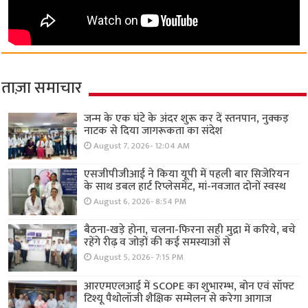
ताज़ा समाचार
जन्म के एक घंटे के अंदर शुरू कर दें स्तनपान, नुक्कड़
नाटक से दिया जागरूकता का संदेश
August 7, 2026- 12:04 AM
एसजीपीजीआई ने किया यूपी में पहली बार सिजेरियन
के साथ डबल हार्ट रिप्लेसमेंट, मां-नवजात दोनों स्वस्थ
August 6, 2026- 8:54 PM
बैठना-खड़े होना, चलना-फिरना सही मुद्रा में करिये, बचे
रहेंगे रीढ़ व जोड़ों की कई समस्याओं से
August 5, 2026- 7:15 PM
आरएमएलआई में SCOPE का शुभारम्भ, बोन एवं सॉफ्ट
टिश्यू पैथोलॉजी शैक्षिक सम्मेलन से करेगा आगाज