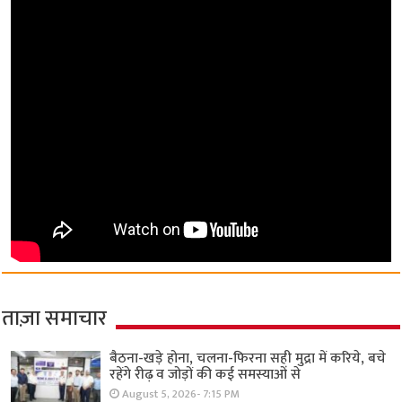
ताज़ा समाचार
बैठना-खड़े होना, चलना-फिरना सही मुद्रा में करिये, बचे
रहेंगे रीढ़ व जोड़ों की कई समस्याओं से
August 5, 2026- 7:15 PM