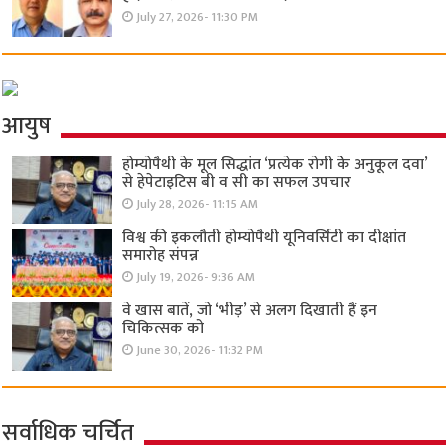
July 27, 2026- 11:30 PM
आयुष
होम्योपैथी के मूल सिद्धांत ‘प्रत्येक रोगी केे अनुकूल दवा’
से हेपेटाइटिस बी व सी का सफल उपचार
July 28, 2026- 11:15 AM
विश्व की इकलौती होम्योपैथी यूनिवर्सिटी का दीक्षांत
समारोह संपन्न
July 19, 2026- 9:36 AM
वे खास बातें, जो ‘भीड़’ से अलग दिखाती हैं इन
चिकित्सक को
June 30, 2026- 11:32 PM
सर्वाधिक चर्चित