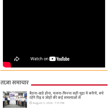
ताज़ा समाचार
बैठना-खड़े होना, चलना-फिरना सही मुद्रा में करिये, बचे
रहेंगे रीढ़ व जोड़ों की कई समस्याओं से
August 5, 2026- 7:15 PM