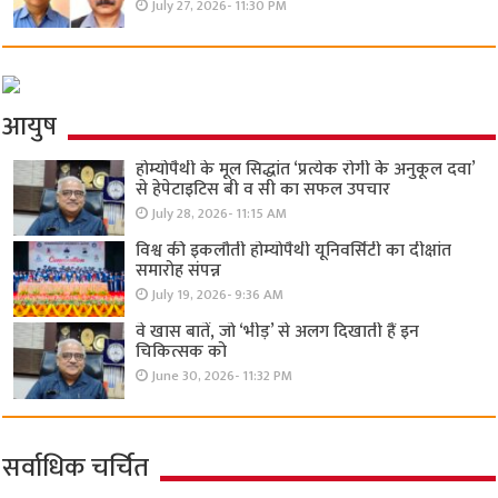
July 27, 2026- 11:30 PM
आयुष
होम्योपैथी के मूल सिद्धांत ‘प्रत्येक रोगी केे अनुकूल दवा’
से हेपेटाइटिस बी व सी का सफल उपचार
July 28, 2026- 11:15 AM
विश्व की इकलौती होम्योपैथी यूनिवर्सिटी का दीक्षांत
समारोह संपन्न
July 19, 2026- 9:36 AM
वे खास बातें, जो ‘भीड़’ से अलग दिखाती हैं इन
चिकित्सक को
June 30, 2026- 11:32 PM
सर्वाधिक चर्चित