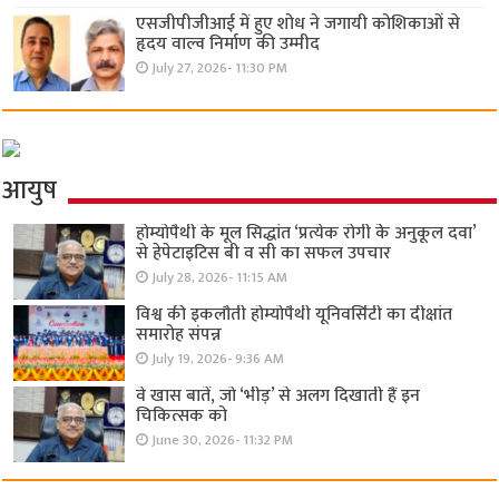
एसजीपीजीआई में हुए शोध ने जगायी कोशिकाओं से
हृदय वाल्व निर्माण की उम्मीद
July 27, 2026- 11:30 PM
आयुष
होम्योपैथी के मूल सिद्धांत ‘प्रत्येक रोगी केे अनुकूल दवा’
से हेपेटाइटिस बी व सी का सफल उपचार
July 28, 2026- 11:15 AM
विश्व की इकलौती होम्योपैथी यूनिवर्सिटी का दीक्षांत
समारोह संपन्न
July 19, 2026- 9:36 AM
वे खास बातें, जो ‘भीड़’ से अलग दिखाती हैं इन
चिकित्सक को
June 30, 2026- 11:32 PM