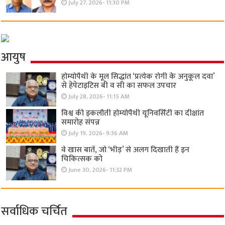
July 27, 2026- 11:30 PM
आयुष
होम्योपैथी के मूल सिद्धांत ‘प्रत्येक रोगी केे अनुकूल दवा’
से हेपेटाइटिस बी व सी का सफल उपचार
July 28, 2026- 11:15 AM
विश्व की इकलौती होम्योपैथी यूनिवर्सिटी का दीक्षांत
समारोह संपन्न
July 19, 2026- 9:36 AM
वे खास बातें, जो ‘भीड़’ से अलग दिखाती हैं इन
चिकित्सक को
June 30, 2026- 11:32 PM
सर्वाधिक चर्चित