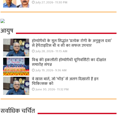
July 27, 2026- 11:30 PM
आयुष
होम्योपैथी के मूल सिद्धांत ‘प्रत्येक रोगी केे अनुकूल दवा’
से हेपेटाइटिस बी व सी का सफल उपचार
July 28, 2026- 11:15 AM
विश्व की इकलौती होम्योपैथी यूनिवर्सिटी का दीक्षांत
समारोह संपन्न
July 19, 2026- 9:36 AM
वे खास बातें, जो ‘भीड़’ से अलग दिखाती हैं इन
चिकित्सक को
June 30, 2026- 11:32 PM
सर्वाधिक चर्चित