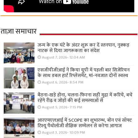
ताज़ा समाचार
जन्म के एक घंटे के अंदर शुरू कर दें स्तनपान, नुक्कड़
नाटक से दिया जागरूकता का संदेश
August 7, 2026- 12:04 AM
एसजीपीजीआई ने किया यूपी में पहली बार सिजेरियन
के साथ डबल हार्ट रिप्लेसमेंट, मां-नवजात दोनों स्वस्थ
August 6, 2026- 8:54 PM
बैठना-खड़े होना, चलना-फिरना सही मुद्रा में करिये, बचे
रहेंगे रीढ़ व जोड़ों की कई समस्याओं से
August 5, 2026- 7:15 PM
आरएमएलआई में SCOPE का शुभारम्भ, बोन एवं सॉफ्ट
टिश्यू पैथोलॉजी शैक्षिक सम्मेलन से करेगा आगाज
August 3, 2026- 10:09 PM