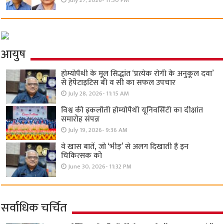
July 27, 2026- 11:30 PM
आयुष
होम्योपैथी के मूल सिद्धांत ‘प्रत्येक रोगी केे अनुकूल दवा’
से हेपेटाइटिस बी व सी का सफल उपचार
July 28, 2026- 11:15 AM
विश्व की इकलौती होम्योपैथी यूनिवर्सिटी का दीक्षांत
समारोह संपन्न
July 19, 2026- 9:36 AM
वे खास बातें, जो ‘भीड़’ से अलग दिखाती हैं इन
चिकित्सक को
June 30, 2026- 11:32 PM
सर्वाधिक चर्चित