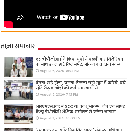
ताज़ा समाचार
एसजीपीजीआई ने किया यूपी में पहली बार सिजेरियन
के साथ डबल हार्ट रिप्लेसमेंट, मां-नवजात दोनों स्वस्थ
August 6, 2026- 8:54 PM
बैठना-खड़े होना, चलना-फिरना सही मुद्रा में करिये, बचे
रहेंगे रीढ़ व जोड़ों की कई समस्याओं से
August 5, 2026- 7:15 PM
आरएमएलआई में SCOPE का शुभारम्भ, बोन एवं सॉफ्ट
टिश्यू पैथोलॉजी शैक्षिक सम्मेलन से करेगा आगाज
August 3, 2026- 10:09 PM
‘नशामुक्त युवा फॉर विकसित भारत’ संकल्प अभियान