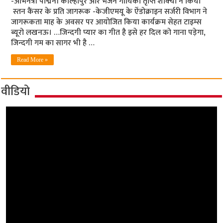
-अभिनेत्री पद्मिनी कोल्‍हापुरे और भजन गायिका तृप्ति शाक्‍या ने किया
स्‍तन कैंसर के प्रति जागरूक -केजीएमयू के ऐंडोक्राइन सर्जरी विभाग ने
जागरूकता माह के अवसर पर आयोजित किया कार्यक्रम सेहत टाइम्‍स
ब्‍यूरो लखनऊ। …जिन्‍दगी प्‍यार का गीत है इसे हर दिल को गाना पड़ेगा,
जिन्‍दगी गम का सागर भी है …
Read More »
वीडियो