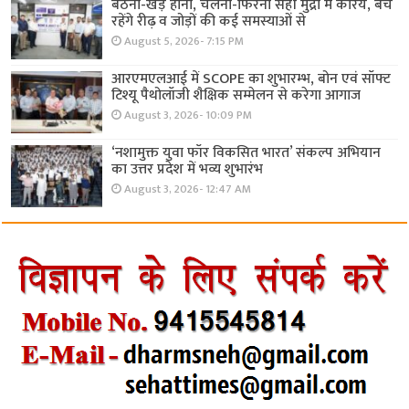
बैठना-खड़े होना, चलना-फिरना सही मुद्रा में करिये, बचे
रहेंगे रीढ़ व जोड़ों की कई समस्याओं से
August 5, 2026- 7:15 PM
आरएमएलआई में SCOPE का शुभारम्भ, बोन एवं सॉफ्ट
टिश्यू पैथोलॉजी शैक्षिक सम्मेलन से करेगा आगाज
August 3, 2026- 10:09 PM
‘नशामुक्त युवा फॉर विकसित भारत’ संकल्प अभियान
का उत्तर प्रदेश में भव्य शुभारंभ
August 3, 2026- 12:47 AM