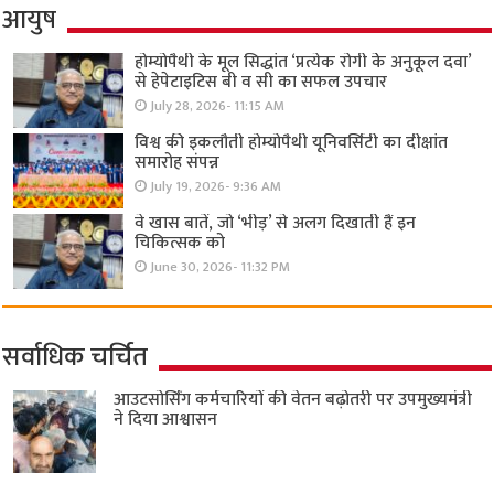
आयुष
होम्योपैथी के मूल सिद्धांत ‘प्रत्येक रोगी केे अनुकूल दवा’
से हेपेटाइटिस बी व सी का सफल उपचार
July 28, 2026- 11:15 AM
विश्व की इकलौती होम्योपैथी यूनिवर्सिटी का दीक्षांत
समारोह संपन्न
July 19, 2026- 9:36 AM
वे खास बातें, जो ‘भीड़’ से अलग दिखाती हैं इन
चिकित्सक को
June 30, 2026- 11:32 PM
सर्वाधिक चर्चित
आउटसोर्सिंग कर्मचारियों की वेतन बढ़ोतरी पर उपमुख्यमंत्री
ने दिया आश्वासन