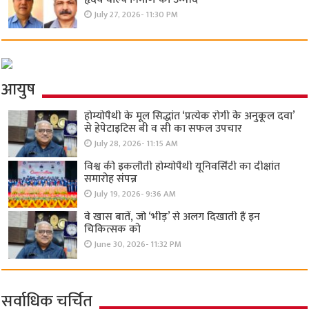
July 27, 2026- 11:30 PM
आयुष
होम्योपैथी के मूल सिद्धांत ‘प्रत्येक रोगी केे अनुकूल दवा’
से हेपेटाइटिस बी व सी का सफल उपचार
July 28, 2026- 11:15 AM
विश्व की इकलौती होम्योपैथी यूनिवर्सिटी का दीक्षांत
समारोह संपन्न
July 19, 2026- 9:36 AM
वे खास बातें, जो ‘भीड़’ से अलग दिखाती हैं इन
चिकित्सक को
June 30, 2026- 11:32 PM
सर्वाधिक चर्चित