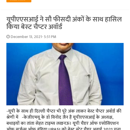
यूपीएएसआई ने सौ फीसदी अंकों के साथ हासिल
किया बेस्‍ट चैप्‍टर अवॉर्ड
December 13, 2021- 5:51 PM
-यूपी के साथ ही दिल्‍ली चैप्‍टर भी पूरे अंक लाकर बेस्‍ट चैप्‍टर अवॉर्ड की
श्रेणी में -केजीएमयू के डॉ विनोद जैन हैं यूपीएएसआई के अध्‍यक्ष,
बधाइयों का तांता सेहत टाइम्‍स लखनऊ। यूपी चैप्टर ऑफ एसोसिएशन
ऑफ सर्जन्स ऑफ इंडिया UPASI को बेस्ट स्टेट चैप्टर अवार्ड 2021 चुना