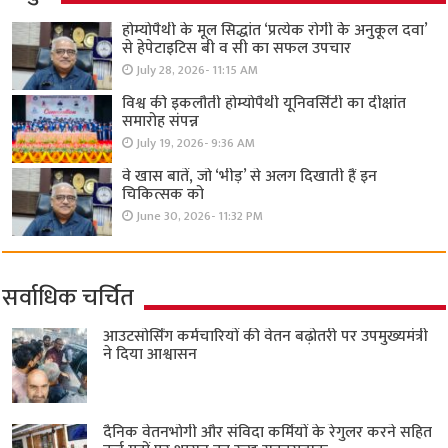
होम्योपैथी के मूल सिद्धांत ‘प्रत्येक रोगी केे अनुकूल दवा’
से हेपेटाइटिस बी व सी का सफल उपचार
July 28, 2026- 11:15 AM
विश्व की इकलौती होम्योपैथी यूनिवर्सिटी का दीक्षांत
समारोह संपन्न
July 19, 2026- 9:36 AM
वे खास बातें, जो ‘भीड़’ से अलग दिखाती हैं इन
चिकित्सक को
June 30, 2026- 11:32 PM
सर्वाधिक चर्चित
आउटसोर्सिंग कर्मचारियों की वेतन बढ़ोतरी पर उपमुख्यमंत्री
ने दिया आश्वासन
दैनिक वेतनभोगी और संविदा कर्मियों के रेगुलर करने सहित