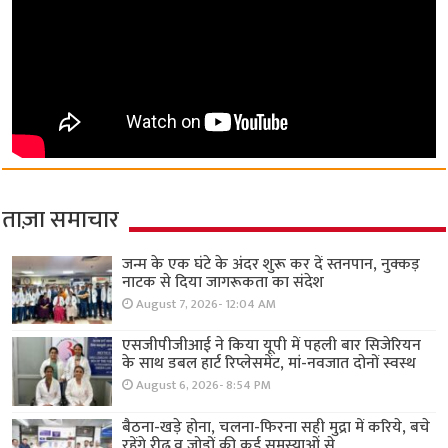
ताज़ा समाचार
जन्म के एक घंटे के अंदर शुरू कर दें स्तनपान, नुक्कड़
नाटक से दिया जागरूकता का संदेश
August 7, 2026- 12:04 AM
एसजीपीजीआई ने किया यूपी में पहली बार सिजेरियन
के साथ डबल हार्ट रिप्लेसमेंट, मां-नवजात दोनों स्वस्थ
August 6, 2026- 8:54 PM
बैठना-खड़े होना, चलना-फिरना सही मुद्रा में करिये, बचे
रहेंगे रीढ़ व जोड़ों की कई समस्याओं से