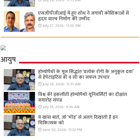
July 28, 2026- 11:15 AM
एसजीपीजीआई में हुए शोध ने जगायी कोशिकाओं से
हृदय वाल्व निर्माण की उम्मीद
July 27, 2026- 11:30 PM
आयुष
होम्योपैथी के मूल सिद्धांत ‘प्रत्येक रोगी केे अनुकूल दवा’
से हेपेटाइटिस बी व सी का सफल उपचार
July 28, 2026- 11:15 AM
विश्व की इकलौती होम्योपैथी यूनिवर्सिटी का दीक्षांत
समारोह संपन्न
July 19, 2026- 9:36 AM
वे खास बातें, जो ‘भीड़’ से अलग दिखाती हैं इन
चिकित्सक को
June 30, 2026- 11:32 PM