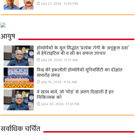
July 27, 2026- 11:30 PM
आयुष
होम्योपैथी के मूल सिद्धांत ‘प्रत्येक रोगी केे अनुकूल दवा’
से हेपेटाइटिस बी व सी का सफल उपचार
July 28, 2026- 11:15 AM
विश्व की इकलौती होम्योपैथी यूनिवर्सिटी का दीक्षांत
समारोह संपन्न
July 19, 2026- 9:36 AM
वे खास बातें, जो ‘भीड़’ से अलग दिखाती हैं इन
चिकित्सक को
June 30, 2026- 11:32 PM
सर्वाधिक चर्चित