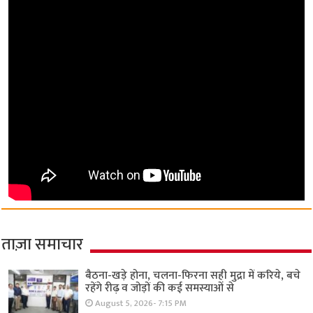
ताज़ा समाचार
बैठना-खड़े होना, चलना-फिरना सही मुद्रा में करिये, बचे
रहेंगे रीढ़ व जोड़ों की कई समस्याओं से
August 5, 2026- 7:15 PM