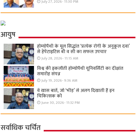
July 27, 2026- 11:30 PM
आयुष
होम्योपैथी के मूल सिद्धांत ‘प्रत्येक रोगी केे अनुकूल दवा’
से हेपेटाइटिस बी व सी का सफल उपचार
July 28, 2026- 11:15 AM
विश्व की इकलौती होम्योपैथी यूनिवर्सिटी का दीक्षांत
समारोह संपन्न
July 19, 2026- 9:36 AM
वे खास बातें, जो ‘भीड़’ से अलग दिखाती हैं इन
चिकित्सक को
June 30, 2026- 11:32 PM
सर्वाधिक चर्चित