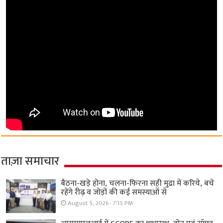
ताज़ा समाचार
बैठना-खड़े होना, चलना-फिरना सही मुद्रा में करिये, बचे
रहेंगे रीढ़ व जोड़ों की कई समस्याओं से
August 5, 2026- 7:15 PM