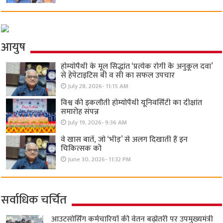
आयुष
होम्योपैथी के मूल सिद्धांत ‘प्रत्येक रोगी केे अनुकूल दवा’
से हेपेटाइटिस बी व सी का सफल उपचार
July 28, 2026- 11:15 AM
विश्व की इकलौती होम्योपैथी यूनिवर्सिटी का दीक्षांत
समारोह संपन्न
July 19, 2026- 9:36 AM
वे खास बातें, जो ‘भीड़’ से अलग दिखाती हैं इन
चिकित्सक को
June 30, 2026- 11:32 PM
सर्वाधिक चर्चित
आउटसोर्सिंग कर्मचारियों की वेतन बढ़ोतरी पर उपमुख्यमंत्री