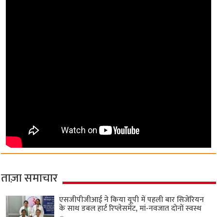
ताज़ा समाचार
एसजीपीजीआई ने किया यूपी में पहली बार सिजेरियन
के साथ डबल हार्ट रिप्लेसमेंट, मां-नवजात दोनों स्वस्थ