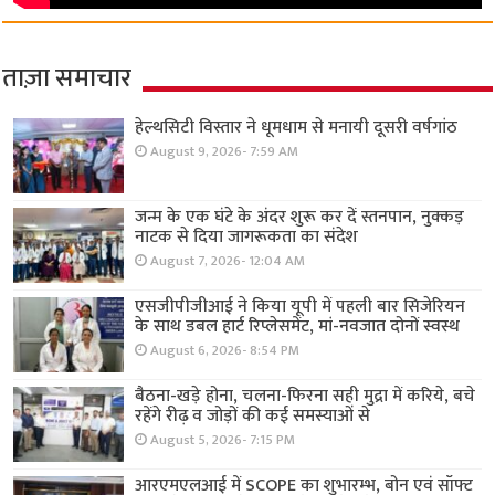
ताज़ा समाचार
हेल्थसिटी विस्तार ने धूमधाम से मनायी दूसरी वर्षगांठ
August 9, 2026- 7:59 AM
जन्म के एक घंटे के अंदर शुरू कर दें स्तनपान, नुक्कड़
नाटक से दिया जागरूकता का संदेश
August 7, 2026- 12:04 AM
एसजीपीजीआई ने किया यूपी में पहली बार सिजेरियन
के साथ डबल हार्ट रिप्लेसमेंट, मां-नवजात दोनों स्वस्थ
August 6, 2026- 8:54 PM
बैठना-खड़े होना, चलना-फिरना सही मुद्रा में करिये, बचे
रहेंगे रीढ़ व जोड़ों की कई समस्याओं से
August 5, 2026- 7:15 PM
आरएमएलआई में SCOPE का शुभारम्भ, बोन एवं सॉफ्ट