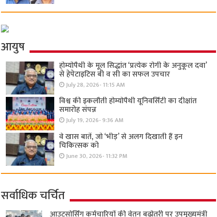
आयुष
होम्योपैथी के मूल सिद्धांत ‘प्रत्येक रोगी केे अनुकूल दवा’
से हेपेटाइटिस बी व सी का सफल उपचार
July 28, 2026- 11:15 AM
विश्व की इकलौती होम्योपैथी यूनिवर्सिटी का दीक्षांत
समारोह संपन्न
July 19, 2026- 9:36 AM
वे खास बातें, जो ‘भीड़’ से अलग दिखाती हैं इन
चिकित्सक को
June 30, 2026- 11:32 PM
सर्वाधिक चर्चित
आउटसोर्सिंग कर्मचारियों की वेतन बढ़ोतरी पर उपमुख्यमंत्री