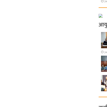
Ja
आय
J