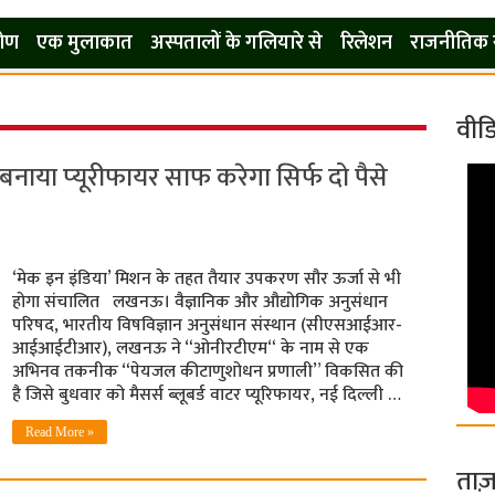
कोण
एक मुलाकात
अस्पतालों के गलियारे से
रिलेशन
राजनीतिक 
वीड
ा प्‍यूरीफायर साफ करेगा सिर्फ दो पैसे
‘मेक इन इंडिया’ मिशन के तहत तैयार उपकरण सौर ऊर्जा से भी
होगा संचालित लखनऊ। वैज्ञानिक और औद्योगिक अनुसंधान
परिषद, भारतीय विषविज्ञान अनुसंधान संस्थान (सीएसआईआर-
आईआईटीआर), लखनऊ ने “ओनीरटीएम“ के नाम से एक
अभिनव तकनीक “पेयजल कीटाणुशोधन प्रणाली” विकसित की
है जिसे बुधवार को मैसर्स ब्लूबर्ड वाटर प्यूरिफायर, नई दिल्ली …
Read More »
ताज़