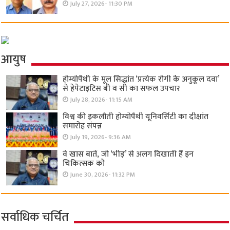
July 27, 2026- 11:30 PM
आयुष
होम्योपैथी के मूल सिद्धांत ‘प्रत्येक रोगी केे अनुकूल दवा’
से हेपेटाइटिस बी व सी का सफल उपचार
July 28, 2026- 11:15 AM
विश्व की इकलौती होम्योपैथी यूनिवर्सिटी का दीक्षांत
समारोह संपन्न
July 19, 2026- 9:36 AM
वे खास बातें, जो ‘भीड़’ से अलग दिखाती हैं इन
चिकित्सक को
June 30, 2026- 11:32 PM
सर्वाधिक चर्चित