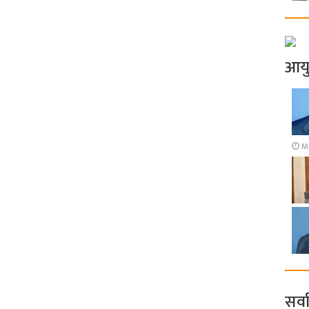
आय
Ma
सर्व