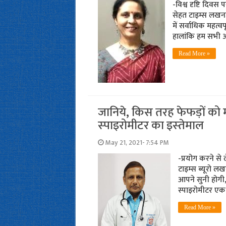
-विश्व दृष्टि दिवस
सेहत टाइम्स लखनऊ। उ
में सर्वाधिक महत्व
हालांकि हम सभी 
Read More »
जानिये, किस तरह फेफड़ों को 
स्‍पाइरोमीटर का इस्‍तेमाल
May 21, 2021- 7:54 PM
-प्रयोग करने से
टाइम्‍स ब्‍यूरो
आपने सुनी होगी,
स्‍पाइरोमीटर एक
Read More »