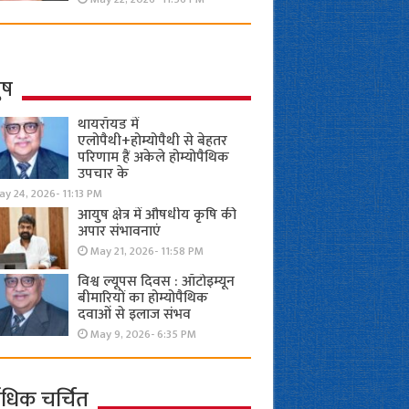
ुष
थायरॉयड में
एलोपैथी+होम्योपैथी से बेहतर
परिणाम हैं अकेले होम्योपैथिक
उपचार के
y 24, 2026- 11:13 PM
आयुष क्षेत्र में औषधीय कृषि की
अपार संभावनाएं
May 21, 2026- 11:58 PM
विश्व ल्यूपस दिवस : ऑटोइम्यून
बीमारियों का होम्योपैथिक
दवाओं से इलाज संभव
May 9, 2026- 6:35 PM
ाधिक चर्चित