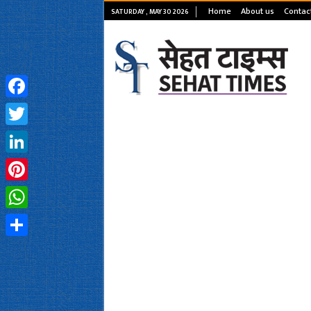
Home
About us
Contac
SATURDAY , MAY 30 2026
Facebook
Twitter
LinkedIn
Pinterest
WhatsApp
Share