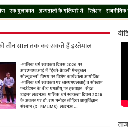
कोण
एक मुलाकात
अस्पतालों के गलियारे से
रिलेशन
राजनीतिक 
वीड
ैड को तीन साल तक कर सकते हैं इस्तेमाल
-मासिक धर्म स्वच्छता दिवस 2026 पर
आरएमएलआई में “ईको-फ्रेंडली मेन्स्ट्रुअल
सॉल्यूशन्स” विषय पर विशेष कार्यशाला आयोजित
-मासिक धर्म स्वच्छता पर आरएमएलआई व सौख्यम
फाउंडेशन के बीच एमओयू पर हस्ताक्षर सेहत
टाइम्स लखनऊ। मासिक धर्म स्वच्छता दिवस 2026
के अवसर पर डॉ. राम मनोहर लोहिया आयुर्विज्ञान
संस्थान (Dr RMLIMS), लखनऊ …
ताज़