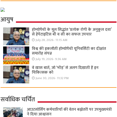
आयुष
होम्योपैथी के मूल सिद्धांत ‘प्रत्येक रोगी केे अनुकूल दवा’
से हेपेटाइटिस बी व सी का सफल उपचार
July 28, 2026- 11:15 AM
विश्व की इकलौती होम्योपैथी यूनिवर्सिटी का दीक्षांत
समारोह संपन्न
July 19, 2026- 9:36 AM
वे खास बातें, जो ‘भीड़’ से अलग दिखाती हैं इन
चिकित्सक को
June 30, 2026- 11:32 PM
सर्वाधिक चर्चित
आउटसोर्सिंग कर्मचारियों की वेतन बढ़ोतरी पर उपमुख्यमंत्री
ने दिया आश्वासन