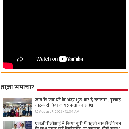
ताज़ा समाचार
जन्म के एक घंटे के अंदर शुरू कर दें स्तनपान, नुक्कड़
नाटक से दिया जागरूकता का संदेश
August 7, 2026- 12:04 AM
एसजीपीजीआई ने किया यूपी में पहली बार सिजेरियन
के साथ डबल हार्ट रिप्लेसमेंट, मां-नवजात दोनों स्वस्थ