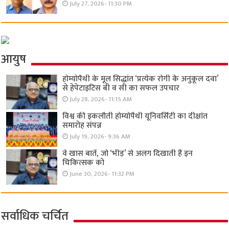
July 27, 2026- 11:30 PM
आयुष
होम्योपैथी के मूल सिद्धांत ‘प्रत्येक रोगी केे अनुकूल दवा’
से हेपेटाइटिस बी व सी का सफल उपचार
July 28, 2026- 11:15 AM
विश्व की इकलौती होम्योपैथी यूनिवर्सिटी का दीक्षांत
समारोह संपन्न
July 19, 2026- 9:36 AM
वे खास बातें, जो ‘भीड़’ से अलग दिखाती हैं इन
चिकित्सक को
June 30, 2026- 11:32 PM
सर्वाधिक चर्चित