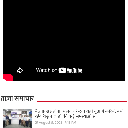
ताज़ा समाचार
बैठना-खड़े होना, चलना-फिरना सही मुद्रा में करिये, बचे
रहेंगे रीढ़ व जोड़ों की कई समस्याओं से
August 5, 2026- 7:15 PM