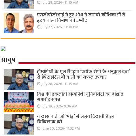
July 28, 2026- 11:15 AM
एसजीपीजीआई में हुए शोध ने जगायी कोशिकाओं से
हृदय वाल्व निर्माण की उम्मीद
July 27, 2026- 11:30 PM
आयुष
होम्योपैथी के मूल सिद्धांत ‘प्रत्येक रोगी केे अनुकूल दवा’
से हेपेटाइटिस बी व सी का सफल उपचार
July 28, 2026- 11:15 AM
विश्व की इकलौती होम्योपैथी यूनिवर्सिटी का दीक्षांत
समारोह संपन्न
July 19, 2026- 9:36 AM
वे खास बातें, जो ‘भीड़’ से अलग दिखाती हैं इन
चिकित्सक को
June 30, 2026- 11:32 PM