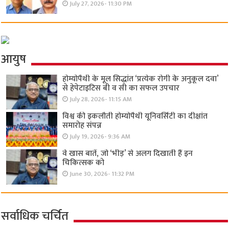
July 27, 2026- 11:30 PM
आयुष
होम्योपैथी के मूल सिद्धांत ‘प्रत्येक रोगी केे अनुकूल दवा’
से हेपेटाइटिस बी व सी का सफल उपचार
July 28, 2026- 11:15 AM
विश्व की इकलौती होम्योपैथी यूनिवर्सिटी का दीक्षांत
समारोह संपन्न
July 19, 2026- 9:36 AM
वे खास बातें, जो ‘भीड़’ से अलग दिखाती हैं इन
चिकित्सक को
June 30, 2026- 11:32 PM
सर्वाधिक चर्चित