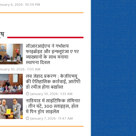
nuary 6, 2026- 10:59 PM
ुष
सीआरआईएच ने गर्भाशय
फाइब्रॉइड और इन्फ्लूएंजा ए पर
व्याख्यानों के साथ मनाया
स्थापना दिवस
anuary 10, 2026- 7:05 AM
लव जेहाद प्रकरण : केजीएमयू
की ऐतिहासिक कार्रवाई, आरोपी
डॉ रमीज होगा बर्खास्त
January 10, 2026- 1:33 AM
नाडियाड में साइंटिफिक सेमिनार
: तीन घंटे, 300 स्लाइड्स, हॉल
में पिन ड्रॉप साइलेंस
January 7, 2026- 11:47 AM