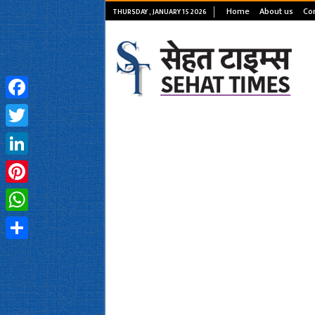
Home
About us
Con
THURSDAY , JANUARY 15 2026
Facebook
Twitter
LinkedIn
Pinterest
WhatsApp
Share