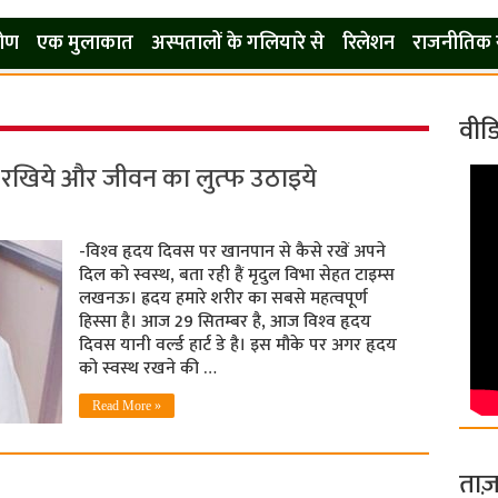
कोण
एक मुलाकात
अस्पतालों के गलियारे से
रिलेशन
राजनीतिक 
वीड
त रखिये और जीवन का लुत्‍फ उठाइये
-विश्‍व हृदय दिवस पर खानपान से कैसे रखें अपने
दिल को स्‍वस्‍थ, बता रही हैं मृदुल विभा सेहत टाइम्‍स
लखनऊ। ह्रदय हमारे शरीर का सबसे महत्वपूर्ण
हिस्सा है। आज 29 सितम्‍बर है, आज विश्‍व हृदय
दिवस यानी वर्ल्‍ड हार्ट डे है। इस मौके पर अगर हृदय
को स्‍वस्‍थ रखने की …
Read More »
ताज़