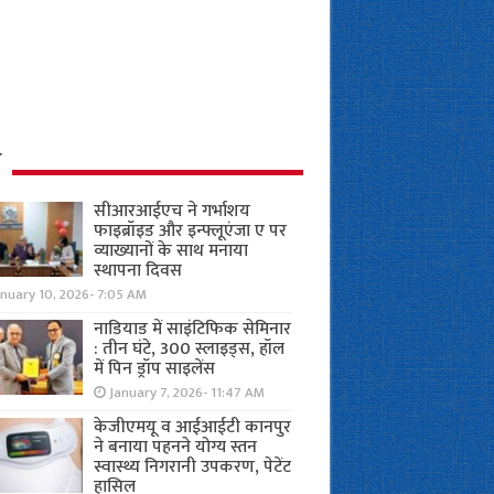
ध
सीआरआईएच ने गर्भाशय
फाइब्रॉइड और इन्फ्लूएंजा ए पर
व्याख्यानों के साथ मनाया
स्थापना दिवस
anuary 10, 2026- 7:05 AM
नाडियाड में साइंटिफिक सेमिनार
: तीन घंटे, 300 स्लाइड्स, हॉल
में पिन ड्रॉप साइलेंस
January 7, 2026- 11:47 AM
केजीएमयू व आईआईटी कानपुर
ने बनाया पहनने योग्य स्तन
स्वास्थ्य निगरानी उपकरण, पेटेंट
हासिल