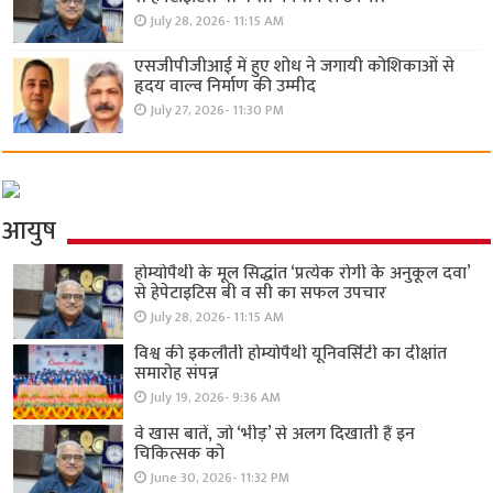
July 28, 2026- 11:15 AM
एसजीपीजीआई में हुए शोध ने जगायी कोशिकाओं से
हृदय वाल्व निर्माण की उम्मीद
July 27, 2026- 11:30 PM
आयुष
होम्योपैथी के मूल सिद्धांत ‘प्रत्येक रोगी केे अनुकूल दवा’
से हेपेटाइटिस बी व सी का सफल उपचार
July 28, 2026- 11:15 AM
विश्व की इकलौती होम्योपैथी यूनिवर्सिटी का दीक्षांत
समारोह संपन्न
July 19, 2026- 9:36 AM
वे खास बातें, जो ‘भीड़’ से अलग दिखाती हैं इन
चिकित्सक को
June 30, 2026- 11:32 PM