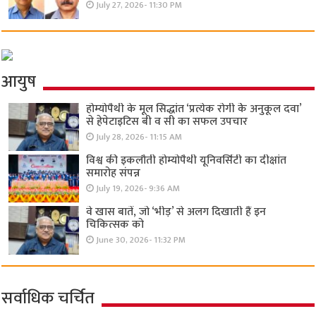
July 27, 2026- 11:30 PM
आयुष
होम्योपैथी के मूल सिद्धांत ‘प्रत्येक रोगी केे अनुकूल दवा’
से हेपेटाइटिस बी व सी का सफल उपचार
July 28, 2026- 11:15 AM
विश्व की इकलौती होम्योपैथी यूनिवर्सिटी का दीक्षांत
समारोह संपन्न
July 19, 2026- 9:36 AM
वे खास बातें, जो ‘भीड़’ से अलग दिखाती हैं इन
चिकित्सक को
June 30, 2026- 11:32 PM
सर्वाधिक चर्चित