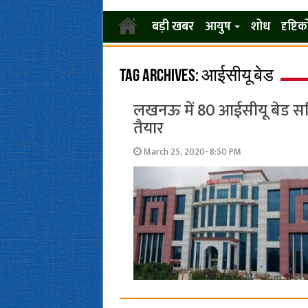
बड़ी खबर
आयुष
शोध
दृष्टि
Tag Archives:
आईसीयू बेड
लखनऊ में 80 आईसीयू बेड सह
तैयार
March 25, 2020- 8:50 PM