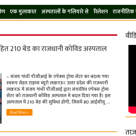
कोण
एक मुलाकात
अस्पतालों के गलियारे से
रिलेशन
राजनीतिक 
वीड
ित 210 बेड का राजधानी कोविड अस्‍पताल
– संजय गांधी पीजीआई के एपेक्‍स ट्रॉमा सेंटर का बदला गया
स्‍वरूप सेहत टाइम्‍स ब्‍यूरो लखनऊ। उत्‍तर प्रदेश की राजधानी
लखनऊ में संजय गांधी पीजीआई द्वारा संचालित एपेक्स ट्रॉमा
सेंटर को राजधानी कोविड अस्पताल में बदल दिया गया है। इस
अस्‍पताल में 210 बेड की सुविधा होगी, जिसमें 80 आईसीयू …
Read More »
ताज़