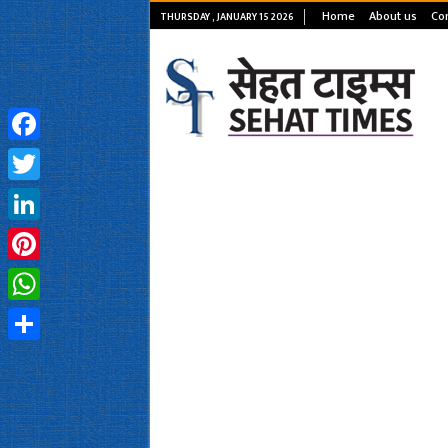
Home
About us
Con
THURSDAY , JANUARY 15 2026
Facebook
Twitter
LinkedIn
Pinterest
WhatsApp
Share