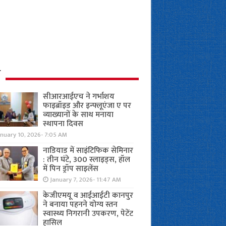
ध
सीआरआईएच ने गर्भाशय
फाइब्रॉइड और इन्फ्लूएंजा ए पर
व्याख्यानों के साथ मनाया
स्थापना दिवस
anuary 10, 2026- 7:05 AM
नाडियाड में साइंटिफिक सेमिनार
: तीन घंटे, 300 स्लाइड्स, हॉल
में पिन ड्रॉप साइलेंस
January 7, 2026- 11:47 AM
केजीएमयू व आईआईटी कानपुर
ने बनाया पहनने योग्य स्तन
स्वास्थ्य निगरानी उपकरण, पेटेंट
हासिल