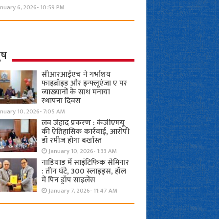
nuary 6, 2026- 10:59 PM
ुष
सीआरआईएच ने गर्भाशय
फाइब्रॉइड और इन्फ्लूएंजा ए पर
व्याख्यानों के साथ मनाया
स्थापना दिवस
anuary 10, 2026- 7:05 AM
लव जेहाद प्रकरण : केजीएमयू
की ऐतिहासिक कार्रवाई, आरोपी
डॉ रमीज होगा बर्खास्त
January 10, 2026- 1:33 AM
नाडियाड में साइंटिफिक सेमिनार
: तीन घंटे, 300 स्लाइड्स, हॉल
में पिन ड्रॉप साइलेंस
January 7, 2026- 11:47 AM