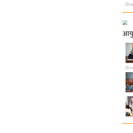
Ja
आय
J