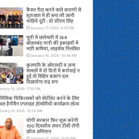
कैंसर पैदा करने वाले कारणों से
शुरुआत में ही बना ली जानी
चाहिये दूरी : प्रो सीएम सिंह
January 17, 2026- 6:53 PM
यूपी में छापेमारी में 164
बोतलबंद पानी की इकाइयों में
भारी कमियां, लाइसेंस निलंबित
January 16, 2026- 10:46 PM
कुलपति के ओएसडी व अन्य
मामलों में दो दिनों में कार्रवाई न
हुई तो विहिप बजरंग दल
दिखायेगा रुद्र रूप
nuary 16, 2026- 7:56 PM
योपैथिक चिकित्सकों को मोटीवेट करने के लिए
अल हैनीमैन एप्लाइड होम्योपैथी कार्यक्रम लॉन्च
nuary 16, 2026- 12:50 AM
योगी सरकार फिर शुरू करेगी
100 दिवसीय सघन टीबी रोगी
खोज अभियान
January 15, 2026- 11:55 PM