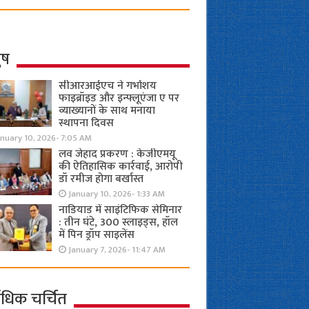
ुष
सीआरआईएच ने गर्भाशय
फाइब्रॉइड और इन्फ्लूएंजा ए पर
व्याख्यानों के साथ मनाया
स्थापना दिवस
anuary 10, 2026- 7:05 AM
लव जेहाद प्रकरण : केजीएमयू
की ऐतिहासिक कार्रवाई, आरोपी
डॉ रमीज होगा बर्खास्त
January 10, 2026- 1:33 AM
नाडियाड में साइंटिफिक सेमिनार
: तीन घंटे, 300 स्लाइड्स, हॉल
में पिन ड्रॉप साइलेंस
January 7, 2026- 11:47 AM
ाधिक चर्चित