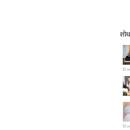
शो
J
Ja