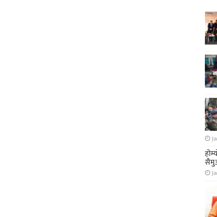
Ja
होम्
सैमु
Ja