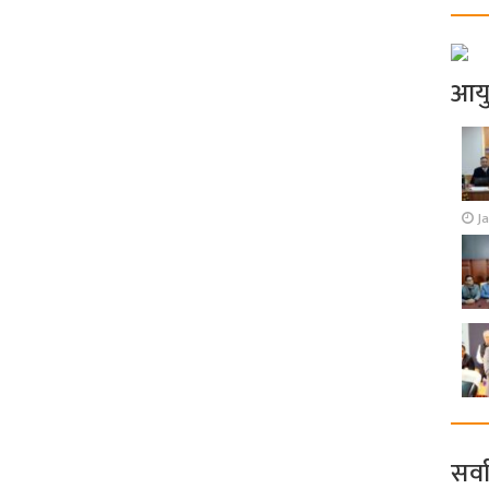
आय
J
सर्व