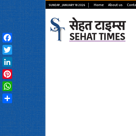
Home
About us
Conta
SUNDAY , JANUARY 18 2026
Facebook
Twitter
LinkedIn
Pinterest
WhatsApp
Share