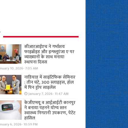
ध
सीआरआईएच ने गर्भाशय
फाइब्रॉइड और इन्फ्लूएंजा ए पर
व्याख्यानों के साथ मनाया
स्थापना दिवस
anuary 10, 2026- 7:05 AM
नाडियाड में साइंटिफिक सेमिनार
: तीन घंटे, 300 स्लाइड्स, हॉल
में पिन ड्रॉप साइलेंस
January 7, 2026- 11:47 AM
केजीएमयू व आईआईटी कानपुर
ने बनाया पहनने योग्य स्तन
स्वास्थ्य निगरानी उपकरण, पेटेंट
हासिल
nuary 6, 2026- 10:59 PM