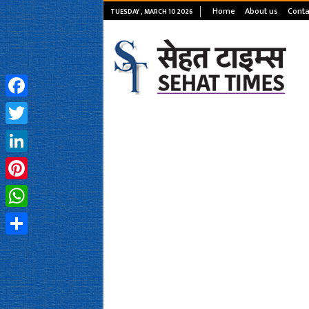
Home
About us
Conta
TUESDAY , MARCH 10 2026
Facebook
Twitter
LinkedIn
Pinterest
WhatsApp
Share