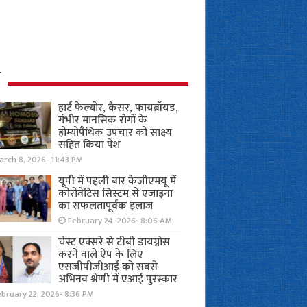
ध
हार्ट फेल्योर, कैंसर, फायब्रॉयड,
गंभीर मानसिक रोगों के
होम्योपैथिक उपचार को साक्ष्य
सहित किया पेश
rch 8, 2026- 11:43 PM
यूपी में पहली बार केजीएमयू में
कोरोवेंटिस सिस्टम से एंजाइना
का सफलतापूर्वक इलाज
February 24, 2026- 8:06 AM
चेस्ट एक्सरे से टीबी डायग्नोस
करने वाले ऐप के लिए
एसजीपीजीआई को सबसे
अभिनव श्रेणी में एआई पुरस्कार
bruary 22, 2026- 8:36 PM