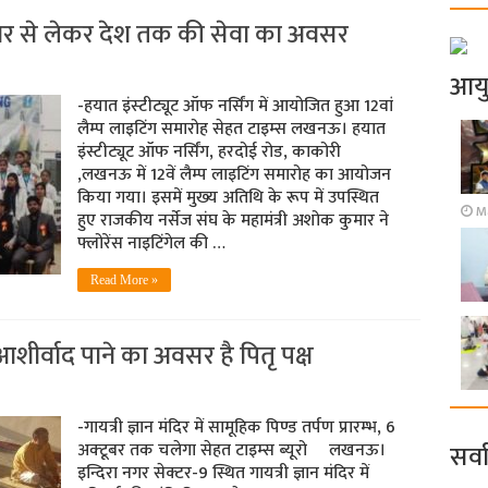
रिवार से लेकर देश तक की सेवा का अवसर
आय
-हयात इंस्‍टीट्यूट ऑफ नर्सिंग में आयोजित हुआ 12वां
लैम्‍प लाइटिंग समारोह सेहत टाइम्‍स लखनऊ। हयात
इंस्टीट्यूट ऑफ नर्सिंग, हरदोई रोड, काकोरी
,लखनऊ में 12वें लैम्‍प लाइटिंग समारोह का आयोजन
किया गया। इसमें मुख्‍य अतिथि के रूप में उपस्थित
Ma
हुए राजकीय नर्सेज संघ के महामंत्री अशोक कुमार ने
फ्लोरेंस नाइटिंगेल की …
Read More »
से आशीर्वाद पाने का अवसर है पितृ पक्ष
-गायत्री ज्ञान मंदिर में सामूहिक पिण्‍ड तर्पण प्रारम्‍भ, 6
अक्‍टूबर तक चलेगा सेहत टाइम्‍स ब्‍यूरो लखनऊ।
सर्व
इन्दिरा नगर सेक्टर-9 स्थित गायत्री ज्ञान मंदिर में