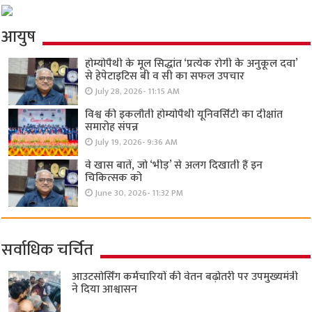
आयुष
होम्योपैथी के मूल सिद्धांत ‘प्रत्येक रोगी केे अनुकूल दवा’
से हेपेटाइटिस बी व सी का सफल उपचार
July 28, 2026- 11:15 AM
विश्व की इकलौती होम्योपैथी यूनिवर्सिटी का दीक्षांत
समारोह संपन्न
July 19, 2026- 9:36 AM
वे खास बातें, जो ‘भीड़’ से अलग दिखाती हैं इन
चिकित्सक को
June 30, 2026- 11:32 PM
सर्वाधिक चर्चित
आउटसोर्सिंग कर्मचारियों की वेतन बढ़ोतरी पर उपमुख्यमंत्री
ने दिया आश्वासन