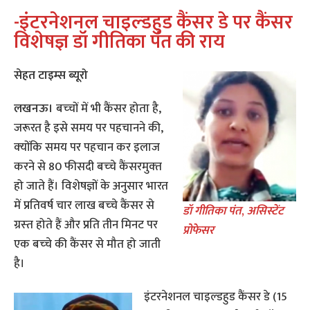
-इंटरनेशनल चाइल्‍डहुड कैंसर डे पर कैंसर
विशेषज्ञ डॉ गीतिका पंत की राय
सेहत टाइम्‍स ब्‍यूरो
लखनऊ।
बच्‍चों में भी कैंसर होता है,
जरूरत है इसे समय पर पहचानने की,
क्‍यों‍कि समय पर पहचान कर इलाज
करने से 80 फीसदी बच्‍चे कैंसरमुक्‍त
हो जाते हैं। विशेषज्ञों के अनुसार भारत
में प्रतिवर्ष चार लाख बच्‍चे कैंसर से
डॉ गीतिका पंत
,
असिस्‍टेंट
ग्रस्‍त होते हैं और प्रति तीन मिनट पर
प्रोफेसर
एक बच्‍चे की कैंसर से मौत हो जाती
है।
इंटरनेशनल चाइल्‍डहुड कैंसर डे (15