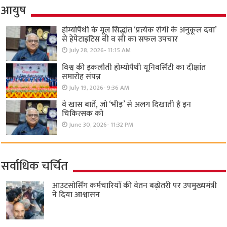
आयुष
होम्योपैथी के मूल सिद्धांत ‘प्रत्येक रोगी केे अनुकूल दवा’
से हेपेटाइटिस बी व सी का सफल उपचार
July 28, 2026- 11:15 AM
विश्व की इकलौती होम्योपैथी यूनिवर्सिटी का दीक्षांत
समारोह संपन्न
July 19, 2026- 9:36 AM
वे खास बातें, जो ‘भीड़’ से अलग दिखाती हैं इन
चिकित्सक को
June 30, 2026- 11:32 PM
सर्वाधिक चर्चित
आउटसोर्सिंग कर्मचारियों की वेतन बढ़ोतरी पर उपमुख्यमंत्री
ने दिया आश्वासन