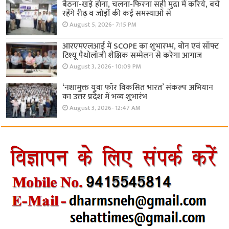
बैठना-खड़े होना, चलना-फिरना सही मुद्रा में करिये, बचे
रहेंगे रीढ़ व जोड़ों की कई समस्याओं से
August 5, 2026- 7:15 PM
आरएमएलआई में SCOPE का शुभारम्भ, बोन एवं सॉफ्ट
टिश्यू पैथोलॉजी शैक्षिक सम्मेलन से करेगा आगाज
August 3, 2026- 10:09 PM
‘नशामुक्त युवा फॉर विकसित भारत’ संकल्प अभियान
का उत्तर प्रदेश में भव्य शुभारंभ
August 3, 2026- 12:47 AM