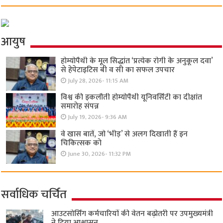
आयुष
होम्योपैथी के मूल सिद्धांत ‘प्रत्येक रोगी केे अनुकूल दवा’
से हेपेटाइटिस बी व सी का सफल उपचार
July 28, 2026- 11:15 AM
विश्व की इकलौती होम्योपैथी यूनिवर्सिटी का दीक्षांत
समारोह संपन्न
July 19, 2026- 9:36 AM
वे खास बातें, जो ‘भीड़’ से अलग दिखाती हैं इन
चिकित्सक को
June 30, 2026- 11:32 PM
सर्वाधिक चर्चित
आउटसोर्सिंग कर्मचारियों की वेतन बढ़ोतरी पर उपमुख्यमंत्री
ने दिया आश्वासन